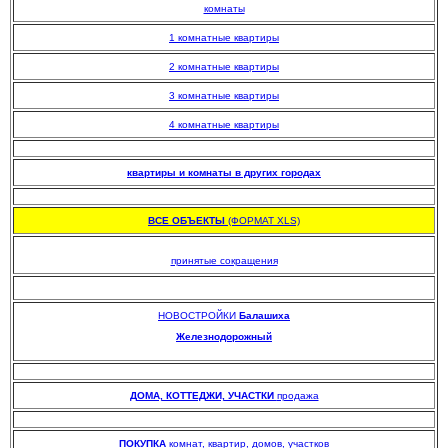
комнаты
1 комнатные квартиры
2 комнатные квартиры
3 комнатные квартиры
4 комнатные квартиры
.
квартиры и комнаты в других городах
.
ВСЕ ОБЪЕКТЫ
(ФОРМАТ XLS)
.
принятые сокращения
НОВОСТРОЙКИ
Балашиха
Железнодорожный
.
.
ДОМА, КОТТЕДЖИ, УЧАСТКИ
продажа
.
ПОКУПКА
комнат, квартир, домов, участков