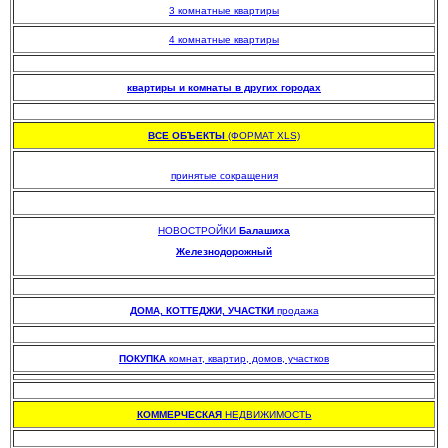
3 комнатные квартиры
4 комнатные квартиры
.
квартиры и комнаты в других городах
.
ВСЕ ОБЪЕКТЫ
(ФОРМАТ XLS)
.
принятые сокращения
НОВОСТРОЙКИ
Балашиха
Железнодорожный
.
.
ДОМА, КОТТЕДЖИ, УЧАСТКИ
продажа
.
ПОКУПКА
комнат, квартир, домов, участков
.
КОММЕРЧЕСКАЯ
НЕДВИЖИМОСТЬ
.