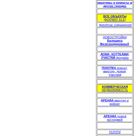
квартиры и комнаты в
других городах
.
ВСЕ ОБЪЕКТЫ
(ФОРМАТ XLS)
.
принятые сокращения
НОВОСТРОЙКИ
Балашиха
Железнодорожный
.
.
ДОМА, КОТТЕДЖИ,
УЧАСТКИ
продажа
.
ПОКУПКА
комнат,
квартир, домов,
участков
.
КОММЕРЧЕСКАЯ
НЕДВИЖИМОСТЬ
.
АРЕНДА
квартир и
комнат
АРЕНДА
домов
коттеджей
УСЛУГИ