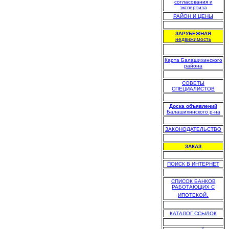
согласования и
экспертиза
РАЙОН И ЦЕНЫ
.
ЗАРУБЕЖНАЯ
недвижимость
Карта Балашихинского
района
.
СОВЕТЫ
СПЕЦИАЛИСТОВ
.
Доска объявлений
Балашихинского р-на
.
ЗАКОНОДАТЕЛЬСТВО
.
ЗАКАЗ
.
ПОИСК В ИНТЕРНЕТ
.
СПИСОК БАНКОВ
РАБОТАЮЩИХ С
.
ИПОТЕКОЙ
.
КАТАЛОГ ССЫЛОК
.